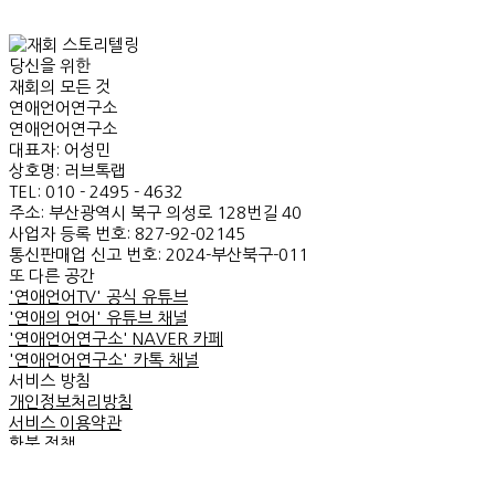
당신을 위한
재회의 모든 것
연애언어연구소
연애언어연구소
대표자: 어성민
상호명: 러브톡랩
TEL: 010 - 2495 - 4632
주소: 부산광역시 북구 의성로 128번길 40
사업자 등록 번호: 827-92-02145
통신판매업 신고 번호: 2024-부산북구-011
또 다른 공간
'연애언어TV' 공식 유튜브
'연애의 언어' 유튜브 채널
'연애언어연구소' NAVER 카페
'연애언어연구소' 카톡 채널
서비스 방침
개인정보처리방침
서비스 이용약관
환불 정책
컨텐츠 이용 가이드