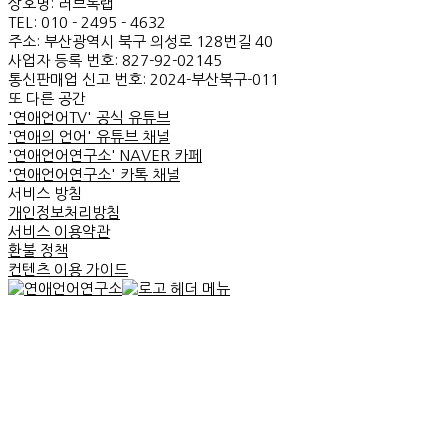
상호명: 러브톡랩
TEL: 010 - 2495 - 4632
주소: 부산광역시 북구 의성로 128번길 40
사업자 등록 번호: 827-92-02145
통신판매업 신고 번호: 2024-부산북구-011
또 다른 공간
'연애언어TV' 공식 유튜브
'연애의 언어' 유튜브 채널
'연애언어연구소' NAVER 카페
'연애언어연구소' 카톡 채널
서비스 방침
개인정보처리방침
서비스 이용약관
환불 정책
컨텐츠 이용 가이드
연애언어연구소?
재회 강의실
무료 PDF 신청
온라인 강의실
무료 칼럼
상담 안내
재회 상담 안내