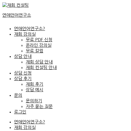
콘
텐
연애언어연구소
츠
로
건
연애언어연구소?
너
재회 강의실
뛰
무료 PDF 신청
기
온라인 강의실
무료 칼럼
상담 안내
재회 상담 안내
재회 컨설팅 안내
상담 신청
상담 후기
재회 후기
상담 예시
문의
문의하기
자주 묻는 질문
로그인
연애언어연구소?
재회 강의실