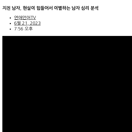
콘
지친 남자, 현실이 힘들어서 이별하는 남자 심리 분석
텐
츠
연애언어TV
로
6월 21, 2023
건
7:56 오후
너
뛰
기