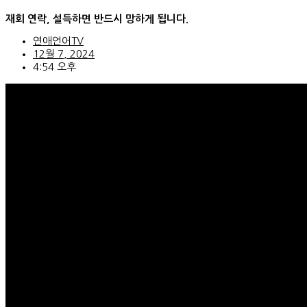
콘
재회 연락, 설득하면 반드시 망하게 됩니다.
텐
츠
연애언어TV
로
12월 7, 2024
건
4:54 오후
너
뛰
기