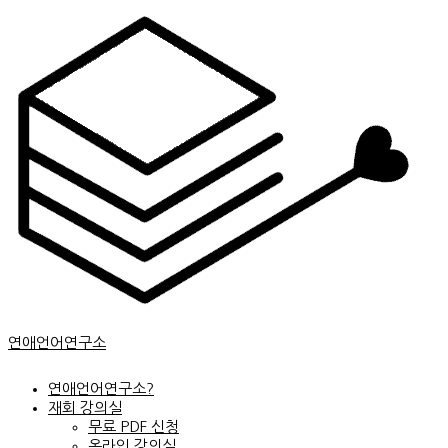
콘
텐
츠
로
건
너
뛰
기
연애언어연구소
연애언어연구소?
재회 강의실
무료 PDF 신청
온라인 강의실