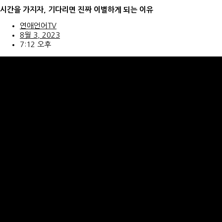
콘
시간을 가지자, 기다리면 진짜 이별하게 되는 이유
텐
츠
연애언어TV
로
8월 3, 2023
건
7:12 오후
너
뛰
기