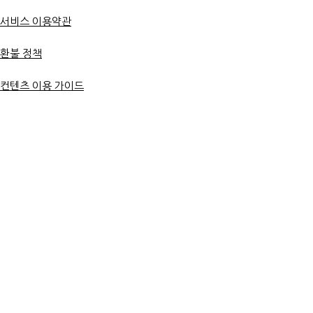
서비스 이용약관
환불 정책
컨텐츠 이용 가이드
연애언어연구소?
재회 강의실
무료 PDF 신청
온라인 강의실
무료 칼럼
상담 안내
재회 상담 안내
재회 컨설팅 안내
상담 신청
상담 후기
재회 후기
상담 예시
문의