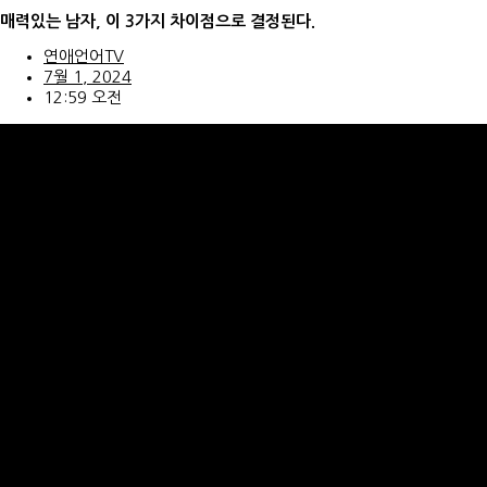
콘
매력있는 남자, 이 3가지 차이점으로 결정된다.
텐
츠
연애언어TV
로
7월 1, 2024
건
12:59 오전
너
뛰
기