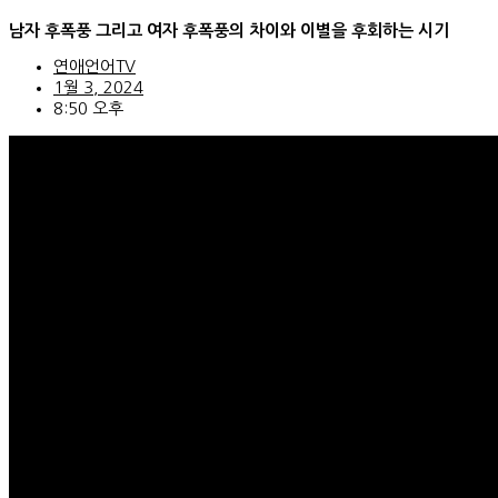
콘
남자 후폭풍 그리고 여자 후폭풍의 차이와 이별을 후회하는 시기
텐
츠
연애언어TV
로
1월 3, 2024
건
8:50 오후
너
뛰
기